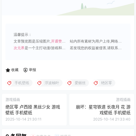
温馨提示：
文章预览图是压缩图片,
开通赞助会员
可免费下载超清原图;
站内所有素材为用户上传,网络分享或原创,请勿用于商业用途;
次元界
是一个主打动漫/游戏和虚拟偶像角色的插画壁纸平台;
若发现您的权益被侵害,请联系QQ1815919191,我们尽快处理.
收藏
举报
手机壁纸
浮波柚叶
爱丽丝
绝区零
游戏插画
游戏插画
绝区零 卢西娅 黑丝少女 游戏
崩坏：星穹铁道 长夜月 花 游
壁纸 手机壁纸
戏壁纸 手机壁纸
2025-10-14 21:30:11
2025-10-14 21:33:40