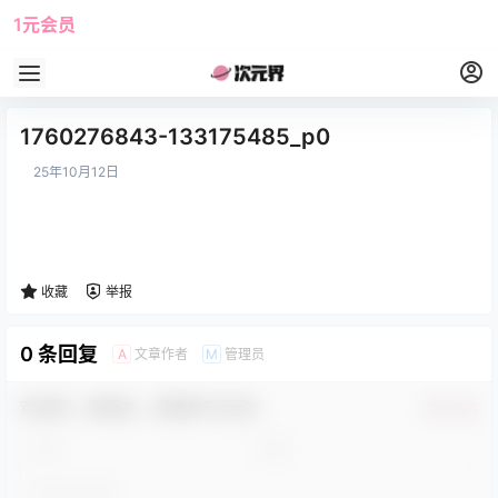
1元会员
使用攻略
角色大全
1760276843-133175485_p0
25年10月12日
收藏
举报
0 条回复
文章作者
管理员
A
M
欢迎您，新朋友，感谢参与互动！
确认修改