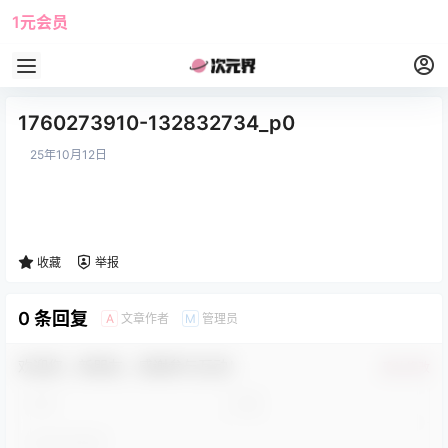
1元会员
使用攻略
角色大全
1760273910-132832734_p0
25年10月12日
收藏
举报
0 条回复
文章作者
管理员
A
M
欢迎您，新朋友，感谢参与互动！
确认修改