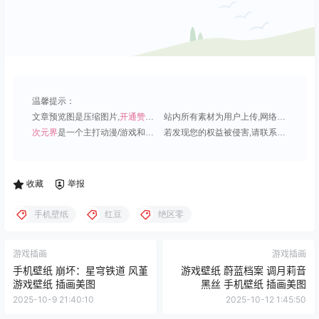
温馨提示：
文章预览图是压缩图片,
开通赞助会员
可免费下载超清原图;
站内所有素材为用户上传,网络分享或原创,请勿用于商业用途;
次元界
是一个主打动漫/游戏和虚拟偶像角色的插画壁纸平台;
若发现您的权益被侵害,请联系QQ1815919191,我们尽快处理.
收藏
举报
手机壁纸
红豆
绝区零
游戏插画
游戏插画
手机壁纸 崩坏：星穹铁道 风堇
游戏壁纸 蔚蓝档案 调月莉音
游戏壁纸 插画美图
黑丝 手机壁纸 插画美图
2025-10-9 21:40:10
2025-10-12 1:45:50