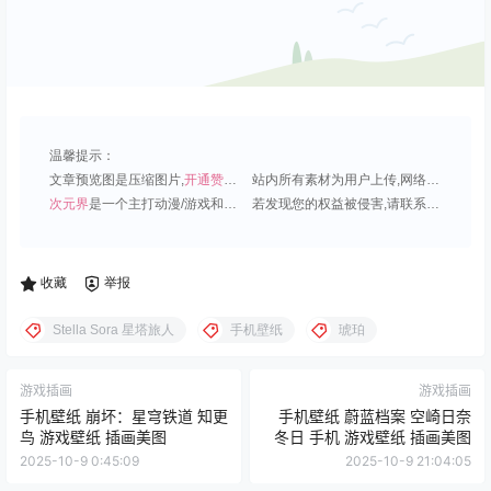
温馨提示：
文章预览图是压缩图片,
开通赞助会员
可免费下载超清原图;
站内所有素材为用户上传,网络分享或原创,请勿用于商业用途;
次元界
是一个主打动漫/游戏和虚拟偶像角色的插画壁纸平台;
若发现您的权益被侵害,请联系QQ1815919191,我们尽快处理.
收藏
举报
Stella Sora 星塔旅人
手机壁纸
琥珀
游戏插画
游戏插画
手机壁纸 崩坏：星穹铁道 知更
手机壁纸 蔚蓝档案 空崎日奈
鸟 游戏壁纸 插画美图
冬日 手机 游戏壁纸 插画美图
2025-10-9 0:45:09
2025-10-9 21:04:05