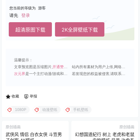
您当前的等级为
游客
请先
登录
超清原图下载
2K全屏壁纸下载
温馨提示：
文章预览图是压缩图片,
开通赞助会员
可免费下载超清原图;
站内所有素材为用户上传,网络分享或原创,请勿用于商业用途;
次元界
是一个主打动漫/游戏和虚拟偶像角色的插画壁纸平台;
若发现您的权益被侵害,请联系QQ1815919191,我们尽快处理.
收藏
举报
1080P
动漫壁纸
手机壁纸
原创插画
原创插画
武侠风 情侣 白衣女侠 斗笠男
幻想国道紀行 树上 老虎和老鼠