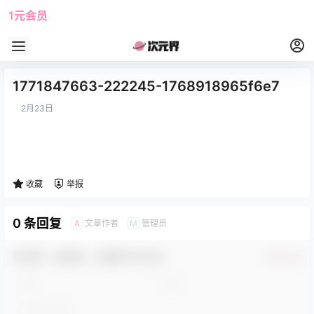
1元会员
使用攻略
角色大全
1771847663-222245-1768918965f6e7
2月23日
收藏
举报
0 条回复
文章作者
管理员
A
M
欢迎您，新朋友，感谢参与互动！
确认修改