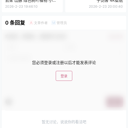
云朵 山脉 绿色树叶植物 小径
子剑客 4K壁纸
4K高清壁纸
2026-2-23 19:46:10
2026-2-23 20:00:40
0 条回复
文章作者
管理员
A
M
欢迎您，新朋友，感谢参与互动！
确认修改
您必须登录或注册以后才能发表评论
登录
提交
暂无讨论，说说你的看法吧