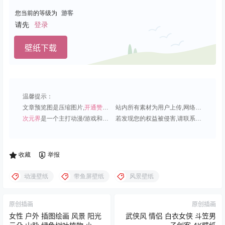
您当前的等级为
游客
请先
登录
壁纸下载
温馨提示：
文章预览图是压缩图片,
开通赞助会员
可免费下载超清原图;
站内所有素材为用户上传,网络分享或原创,请勿用于商业用途;
次元界
是一个主打动漫/游戏和虚拟偶像角色的插画壁纸平台;
若发现您的权益被侵害,请联系QQ1815919191,我们尽快处理.
收藏
举报
动漫壁纸
带鱼屏壁纸
风景壁纸
原创插画
原创插画
女性 户外 插图绘画 风景 阳光
武侠风 情侣 白衣女侠 斗笠男