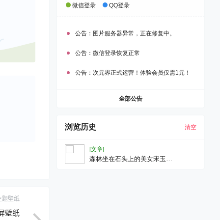
微信登录
QQ登录
公告：
图片服务器异常，正在修复中。
公告：
微信登录恢复正常
公告：
次元界正式运营！体验会员仅需1元！
全部公告
浏览历史
清空
[文章]
森林坐在石头上的美女宋玉
3440x1440带鱼屏壁纸
主题壁纸
鱼屏壁纸