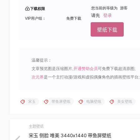
您当前的等级为
游客
下载权限
请先
登录
VIP用户组：
免费下载
壁纸下载
温馨提示：
文章预览图是压缩图片,
开通赞助会员
可免费下载超清原图;
次元界
是一个主打动漫/游戏和虚拟偶像角色的插画壁纸平台;
宋玉
带鱼屏壁纸
电脑壁纸
美女壁纸
主题壁纸
宋玉 侧脸 唯美 3440x1440 带鱼屏壁纸