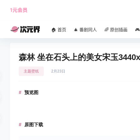
1元会员
使用攻略
角色大全
🏠 首页
🎄 番剧同人
🌈 原创插画

森林 坐在石头上的美女宋玉3440x
主题壁纸
2月23日
预览图
原图下载