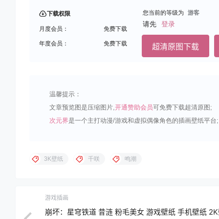
您当前的等级为
游客
下载权限
请先
登录
月度会员：
免费下载
年度会员：
免费下载
超清原图下载
温馨提示：
文章预览图是压缩图片,
开通赞助会员
可免费下载超清原图;
次元界
是一个主打动漫/游戏和虚拟偶像角色的插画壁纸平台;
3K壁纸
千咲
鸣潮
游戏插画
崩坏：星穹铁道 昔涟 粉毛美女 游戏壁纸 手机壁纸 2