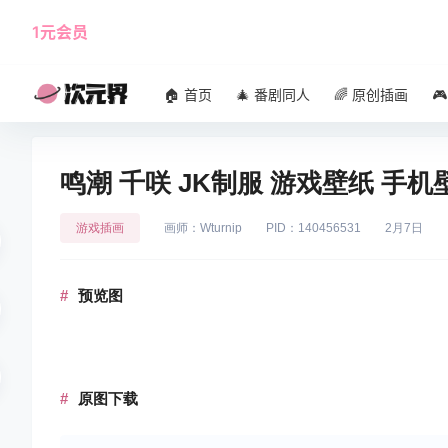
1元会员
使用攻略
角色大全
🏠 首页
🎄 番剧同人
🌈 原创插画

鸣潮 千咲 JK制服 游戏壁纸 手机
游戏插画
画师：Wturnip
PID：140456531
2月7日
预览图
原图下载