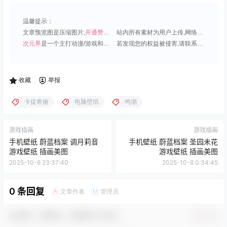
温馨提示：
文章预览图是压缩图片,
开通赞助会员
可免费下载超清原图;
站内所有素材为用户上传,网络分享或原创,请勿用于商业用途;
次元界
是一个主打动漫/游戏和虚拟偶像角色的插画壁纸平台;
若发现您的权益被侵害,请联系QQ1815919191,我们尽快处理.
收藏
举报
卡提希娅
电脑壁纸
鸣潮
游戏插画
游戏插画
手机壁纸 蔚蓝档案 调月莉音
手机壁纸 蔚蓝档案 圣园未花
游戏壁纸 插画美图
游戏壁纸 插画美图
2025-10-6 23:37:40
2025-10-8 0:34:45
0 条回复
文章作者
管理员
A
M
欢迎您，新朋友，感谢参与互动！
确认修改