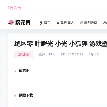
1元会员
使用攻略
角色大全
🏠 首页
🎄 番剧同人
🌈 原创插画

绝区零 叶瞬光 小光 小狐狸 游戏壁
游戏插画
画师：NIAN
PID：139283199
1月14日
预览图
原图下载