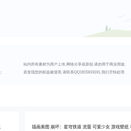
站内所有素材为用户上传,网络分享或原创,请勿用于商业用途;
;
若发现您的权益被侵害,请联系QQ1815919191,我们尽快处理.
纸
插画美图 崩坏：星穹铁道 流萤 可爱少女 游戏壁纸