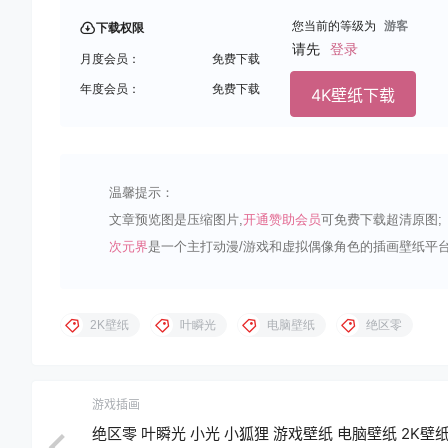
您当前的等级为
游客
下载权限
请先
登录
月度会员：
免费下载
年度会员：
免费下载
4K壁纸下载
温馨提示：
文章预览图是压缩图片,
开通赞助会员
可免费下载超清原图;
次元界
是一个主打动漫/游戏和虚拟偶像角色的插画壁纸平台
2K壁纸
叶瞬光
电脑壁纸
绝区零
游戏插画
绝区零 叶瞬光 小光 小狐狸 游戏壁纸 电脑壁纸 2K壁