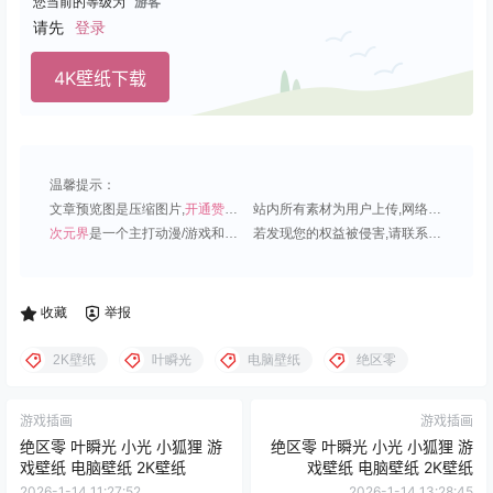
您当前的等级为
游客
请先
登录
4K壁纸下载
温馨提示：
文章预览图是压缩图片,
开通赞助会员
可免费下载超清原图;
站内所有素材为用户上传,网络分享或原创,请勿用于商业用途;
次元界
是一个主打动漫/游戏和虚拟偶像角色的插画壁纸平台;
若发现您的权益被侵害,请联系QQ1815919191,我们尽快处理.
收藏
举报
2K壁纸
叶瞬光
电脑壁纸
绝区零
游戏插画
游戏插画
绝区零 叶瞬光 小光 小狐狸 游
绝区零 叶瞬光 小光 小狐狸 游
戏壁纸 电脑壁纸 2K壁纸
戏壁纸 电脑壁纸 2K壁纸
2026-1-14 11:27:52
2026-1-14 13:28:45