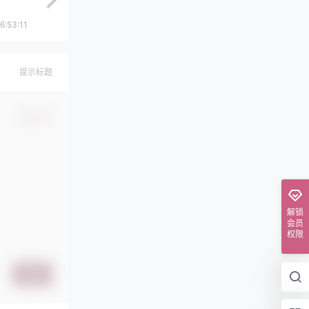
6:53:11
提示标题
确认修改
解锁
会员
权限
提交