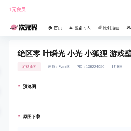
1元会员
使用攻略
角色大全
🏠 首页
🎄 番剧同人
🌈 原创插画

绝区零 叶瞬光 小光 小狐狸 游戏壁
游戏插画
画师：FymriE
PID：139224050
1月9日
预览图
原图下载