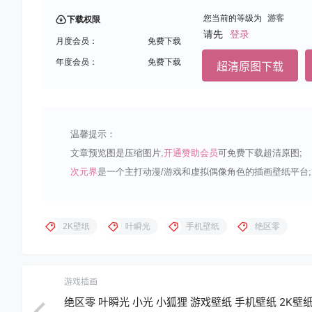
您当前的等级为
游客
下载权限
请先
登录
月度会员：
免费下载
年度会员：
免费下载
超清原图下载
温馨提示：
文章预览图是压缩图片,
开通赞助会员
可免费下载超清原图;
次元界
是一个主打动漫/游戏和虚拟偶像角色的插画壁纸平台;
2K壁纸
叶瞬光
手机壁纸
绝区零
游戏插画
绝区零 叶瞬光 小光 小狐狸 游戏壁纸 手机壁纸 2K壁