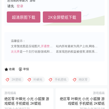
您当前的等级为
游客
请先
登录
超清原图下载
2K全屏壁纸下载
温馨提示：
文章预览图是压缩图片,
开通赞助会员
可免费下载超清原图;
站内所有素材为用户上传,网络分享或原创,请勿用于商业用途;
次元界
是一个主打动漫/游戏和虚拟偶像角色的插画壁纸平台;
若发现您的权益被侵害,请联系QQ1815919191,我们尽快处理.
收藏
举报
2K壁纸
叶瞬光
手机壁纸
绝区零
游戏插画
游戏插画
绝区零 叶瞬光 小光 小狐狸 游
绝区零 叶瞬光 小光 小狐狸 游
戏壁纸 手机壁纸 2K壁纸
戏壁纸 手机壁纸 2K壁纸
2026-1-9 16:07:21
2026-1-9 16:11:08