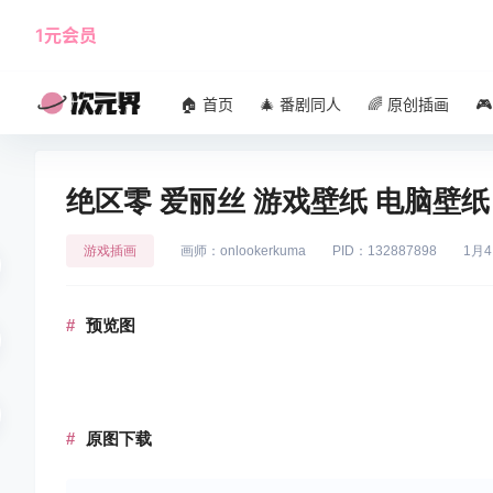
1元会员
使用攻略
角色大全
🏠 首页
🎄 番剧同人
🌈 原创插画

绝区零 爱丽丝 游戏壁纸 电脑壁纸
游戏插画
画师：onlookerkuma
PID：132887898
1月
预览图
原图下载