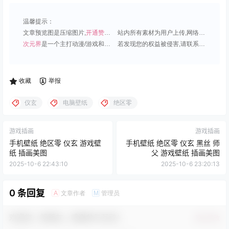
温馨提示：
文章预览图是压缩图片,
开通赞助会员
可免费下载超清原图;
站内所有素材为用户上传,网络分享或原创,请勿用于商业用途;
次元界
是一个主打动漫/游戏和虚拟偶像角色的插画壁纸平台;
若发现您的权益被侵害,请联系QQ1815919191,我们尽快处理.
收藏
举报
仪玄
电脑壁纸
绝区零
游戏插画
游戏插画
手机壁纸 绝区零 仪玄 游戏壁
手机壁纸 绝区零 仪玄 黑丝 师
纸 插画美图
父 游戏壁纸 插画美图
2025-10-6 22:43:10
2025-10-6 23:20:13
0 条回复
文章作者
管理员
A
M
欢迎您，新朋友，感谢参与互动！
确认修改