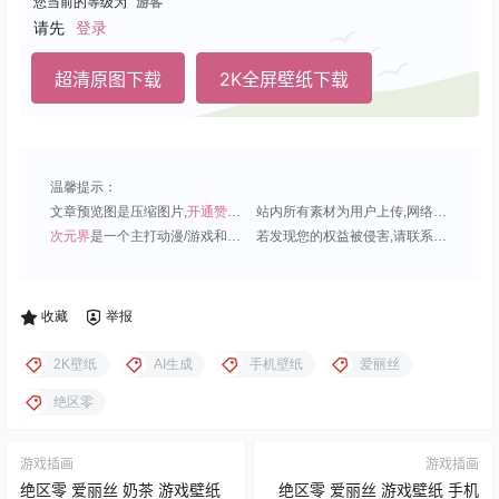
您当前的等级为
游客
请先
登录
超清原图下载
2K全屏壁纸下载
温馨提示：
文章预览图是压缩图片,
开通赞助会员
可免费下载超清原图;
站内所有素材为用户上传,网络分享或原创,请勿用于商业用途;
次元界
是一个主打动漫/游戏和虚拟偶像角色的插画壁纸平台;
若发现您的权益被侵害,请联系QQ1815919191,我们尽快处理.
收藏
举报
2K壁纸
AI生成
手机壁纸
爱丽丝
绝区零
游戏插画
游戏插画
绝区零 爱丽丝 奶茶 游戏壁纸
绝区零 爱丽丝 游戏壁纸 手机