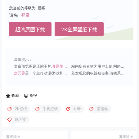
您当前的等级为
游客
请先
登录
超清原图下载
2K全屏壁纸下载
温馨提示：
文章预览图是压缩图片,
开通赞助会员
可免费下载超清原图;
站内所有素材为用户上传,网络分享或原创,请勿用于商业用途;
次元界
是一个主打动漫/游戏和虚拟偶像角色的插画壁纸平台;
若发现您的权益被侵害,请联系QQ1815919191,我们尽快处理.
收藏
举报
2K壁纸
手机壁纸
柚叶
爱丽丝
绝区零
游戏插画
游戏插画