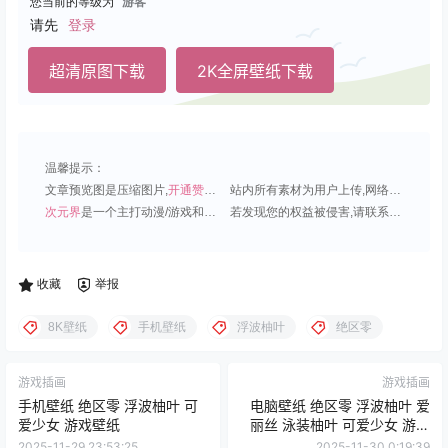
您当前的等级为
游客
请先
登录
超清原图下载
2K全屏壁纸下载
温馨提示：
文章预览图是压缩图片,
开通赞助会员
可免费下载超清原图;
站内所有素材为用户上传,网络分享或原创,请勿用于商业用途;
次元界
是一个主打动漫/游戏和虚拟偶像角色的插画壁纸平台;
若发现您的权益被侵害,请联系QQ1815919191,我们尽快处理.
收藏
举报
8K壁纸
手机壁纸
浮波柚叶
绝区零
游戏插画
游戏插画
手机壁纸 绝区零 浮波柚叶 可
电脑壁纸 绝区零 浮波柚叶 爱
爱少女 游戏壁纸
丽丝 泳装柚叶 可爱少女 游戏
壁纸
2025-11-29 23:53:25
2025-11-30 0:19:39