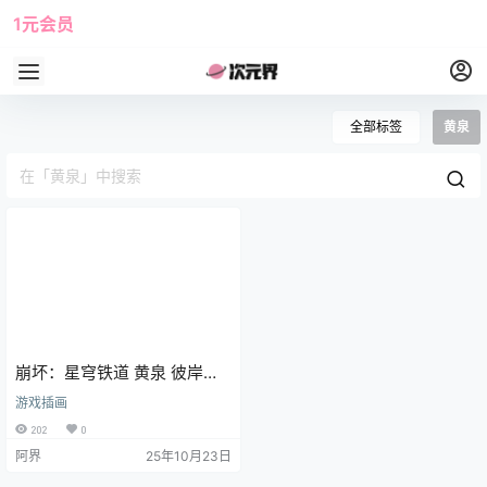
1元会员
使用攻略
角色大全
全部标签
黄泉
崩坏：星穹铁道 黄泉 彼岸花
游戏壁纸 手机壁纸 6K
游戏插画
202
0
阿界
25年10月23日