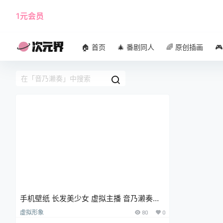
1元会员
使用攻略
角色大全
🏠 首页
🎄 番剧同人
🌈 原创插画

手机壁纸 长发美少女 虚拟主播 音乃濑奏@
青里みんと
虚拟形象
80
0