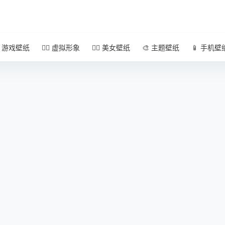
 游戏壁纸
🧚‍♀️ 虚拟形象
🧜‍♀️ 美女壁纸
🎨 主题壁纸
📱 手机壁