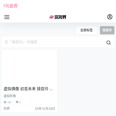
1元会员
使用攻略
角色大全
全部标签
镜音玲
虚拟偶像 初音未来 镜音玲 镜
音连 巡音流歌 动漫壁纸 手机
虚拟形象
壁纸
109
0
阿界
25年10月28日