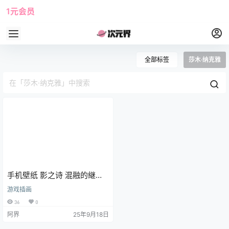
1元会员
使用攻略
角色大全
全部标签
莎木·纳克雅
手机壁纸 影之诗 混融的継承
者 莎木·纳克雅@山羊
游戏插画
36
0
阿界
25年9月18日