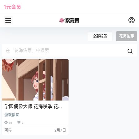
1元会员
使用攻略
角色大全
全部标签
花海佑芽
学园偶像大师 花海咲季 花海
佑芽 花海姉妹 游戏壁纸 手机
游戏插画
壁纸
80
0
阿界
2月7日