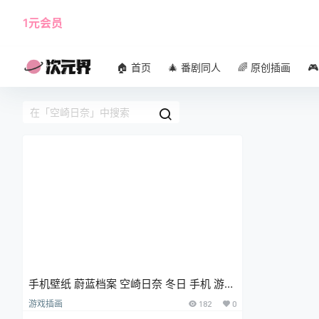
1元会员
使用攻略
角色大全
🏠 首页
🎄 番剧同人
🌈 原创插画

手机壁纸 蔚蓝档案 空崎日奈 冬日 手机 游戏
壁纸 插画美图
游戏插画
182
0