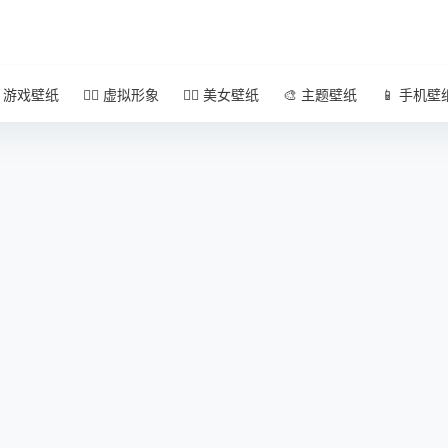
 游戏壁纸
🧚‍♀️ 虚拟形象
🧜‍♀️ 美女壁纸
🎨 主题壁纸
📱 手机壁