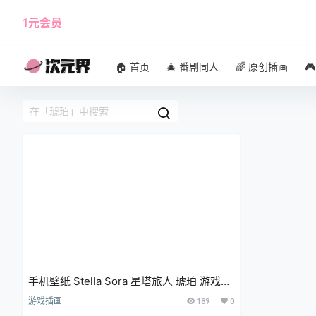
1元会员
使用攻略
角色大全
🏠 首页
🎄 番剧同人
🌈 原创插画

手机壁纸 Stella Sora 星塔旅人 琥珀 游戏壁
纸 插画美图
游戏插画
189
0