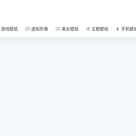
 游戏壁纸
🧚‍♀️ 虚拟形象
🧜‍♀️ 美女壁纸
🎨 主题壁纸
📱 手机壁