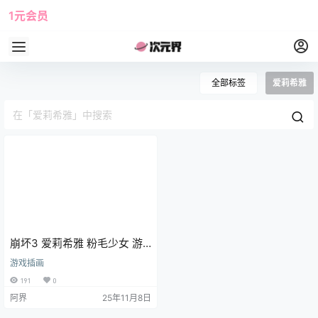
1元会员
使用攻略
角色大全
全部标签
爱莉希雅
崩坏3 爱莉希雅 粉毛少女 游
戏壁纸 手机壁纸
游戏插画
191
0
阿界
25年11月8日