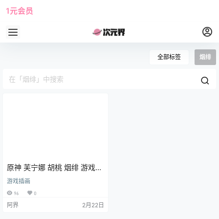
1元会员
使用攻略
角色大全
全部标签
烟绯
原神 芙宁娜 胡桃 烟绯 游戏壁
纸 手机壁纸
游戏插画
96
0
阿界
2月22日