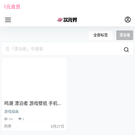
1元会员
使用攻略
角色大全
全部标签
漂泊者
鸣潮 漂泊者 游戏壁纸 手机壁
纸 4K壁纸
游戏插画
996
0
阿界
5月27日