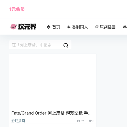
1元会员
使用攻略
角色大全
🏠 首页
🎄 番剧同人
🌈 原创插画

Fate/Grand Order 河上彦斎 游戏壁纸 手机
壁纸
游戏插画
94
0