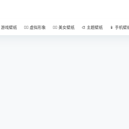
 游戏壁纸
🧚‍♀️ 虚拟形象
🧜‍♀️ 美女壁纸
🎨 主题壁纸
📱 手机壁