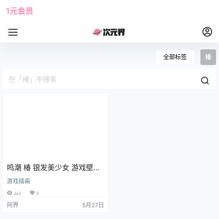
1元会员
使用攻略
角色大全
全部标签
椿
鸣潮 椿 银发美少女 游戏壁纸
手机壁纸 3K壁纸
游戏插画
462
0
阿界
5月27日