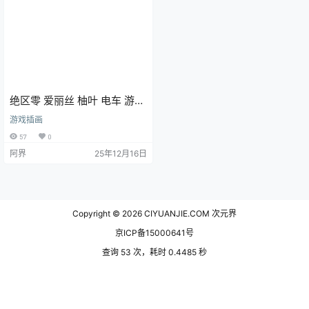
绝区零 爱丽丝 柚叶 电车 游戏
壁纸 手机壁纸 2K壁纸
游戏插画
57
0
阿界
25年12月16日
Copyright © 2026
CIYUANJIE.COM 次元界
京ICP备15000641号
查询 53 次，耗时 0.4485 秒