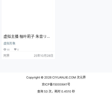
虚拟主播 柚叶莉子 朱音リゼ
青雲凛 荒波子タビ 純角ユニ
虚拟形象
花子ナナ ねねこましろ 白雪
80
0
ひな 天狐紫吹 电脑壁纸
阿界
25年10月28日
Copyright © 2026
CIYUANJIE.COM 次元界
京ICP备15000641号
查询 53 次，耗时 0.4510 秒