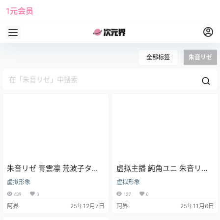
1元会员
使用攻略
角色大全
全部标签
朱音リゼ
朱音リゼ 青雲凛 荒波子タビ
虚拟主播 純角ユニ 朱音リゼ
純角ユニ 花子ナナ 咲羽風夜
柚葉莉子 荒波子タビ ねねこ
虚拟形象
虚拟形象
动漫壁纸 电脑壁纸 虚拟主播
ましろ 青雲凛 天狐紫吹 花子
439
0
127
0
ナナ 白雪ひな
阿界
25年12月7日
阿界
25年11月6日