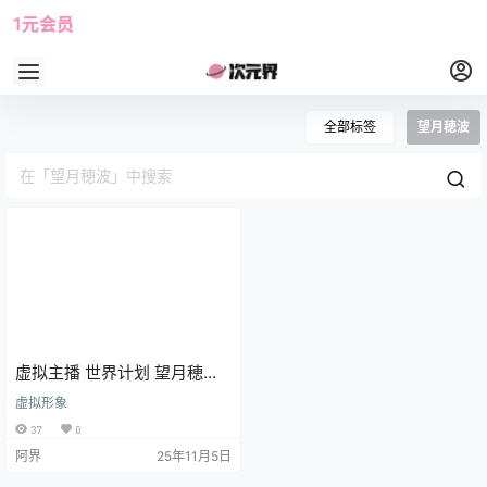
1元会员
使用攻略
角色大全
全部标签
望月穂波
虚拟主播 世界计划 望月穂波
手机壁纸 动漫壁纸
虚拟形象
37
0
阿界
25年11月5日