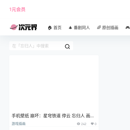
1元会员
使用攻略
角色大全
🏠 首页
🎄 番剧同人
🌈 原创插画

手机壁纸 崩坏：星穹铁道 停云 忘归人 画
师：Zipsy
游戏插画
242
0