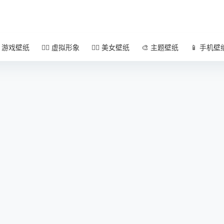
 游戏壁纸
🧚‍♀️ 虚拟形象
🧜‍♀️ 美女壁纸
🎨 主题壁纸
📱 手机壁