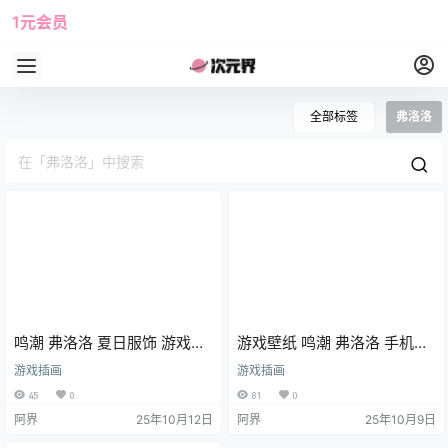
1元会员
使用攻略
角色大全
全部标签
弗洛洛
鸣潮 弗洛洛 夏日服饰 游戏壁
游戏壁纸 鸣潮 弗洛洛 手机壁
纸 海边 游泳圈 手机壁纸
纸 插画美图
游戏插画
游戏插画
45
0
81
0
阿界
25年10月12日
阿界
25年10月9日