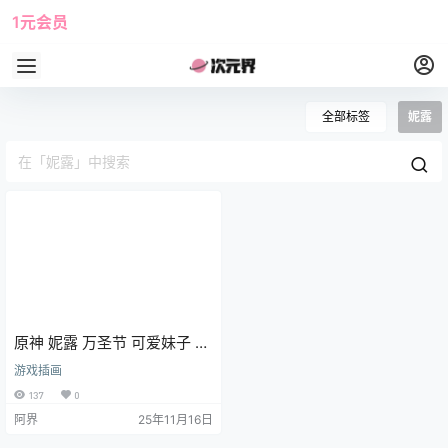
1元会员
使用攻略
角色大全
全部标签
妮露
原神 妮露 万圣节 可爱妹子 红
发少女 手机壁纸 游戏壁纸
游戏插画
137
0
阿界
25年11月16日