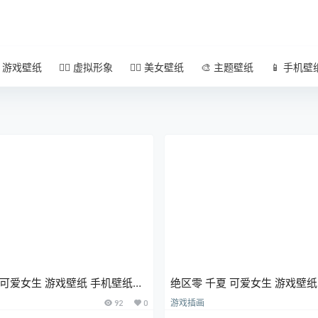
 游戏壁纸
🧚‍♀️ 虚拟形象
🧜‍♀️ 美女壁纸
🎨 主题壁纸
📱 手机壁
 可爱女生 游戏壁纸 手机壁纸
绝区零 千夏 可爱女生 游戏壁纸
2K壁纸
92
0
游戏插画