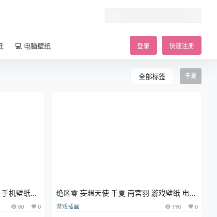
纸
💻 电脑壁纸
登录
快速注册
全部标签
千夏
 手机壁纸
绝区零 妄想天使 千夏 南宮羽 游戏壁纸 电脑
壁纸 2K壁纸
80
0
游戏插画
190
0