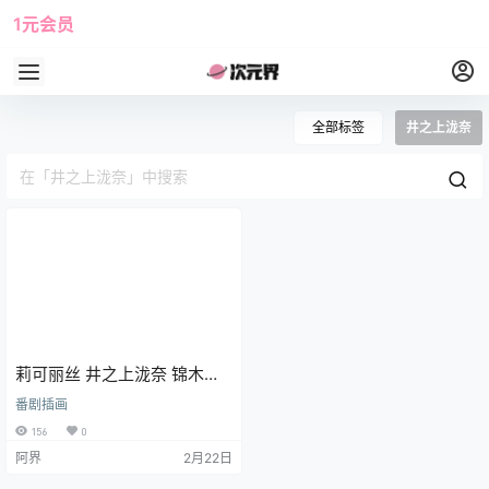
1元会员
使用攻略
角色大全
全部标签
井之上泷奈
莉可丽丝 井之上泷奈 锦木千
束 动漫壁纸 电脑壁纸 2K壁纸
番剧插画
156
0
阿界
2月22日