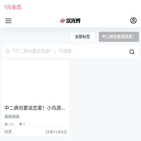
1元会员
使用攻略
角色大全
全部标签
中二病也要谈恋爱！
中二病也要谈恋爱！小鸟游六
花 4K壁纸 3840x2160 带鱼
番剧插画
屏壁纸 电脑壁纸
319
0
阿界
25年11月8日