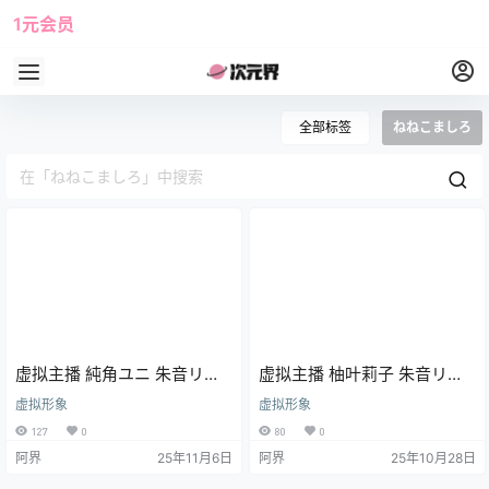
1元会员
使用攻略
角色大全
全部标签
ねねこましろ
虚拟主播 純角ユニ 朱音リゼ
虚拟主播 柚叶莉子 朱音リゼ
柚葉莉子 荒波子タビ ねねこ
青雲凛 荒波子タビ 純角ユニ
虚拟形象
虚拟形象
ましろ 青雲凛 天狐紫吹 花子
花子ナナ ねねこましろ 白雪
127
0
80
0
ナナ 白雪ひな
ひな 天狐紫吹 电脑壁纸
阿界
25年11月6日
阿界
25年10月28日