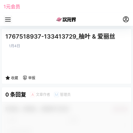
1元会员
使用攻略
角色大全
1767518937-133413729_柚叶 & 爱丽丝
1月4日
收藏
举报
0 条回复
文章作者
管理员
A
M
欢迎您，新朋友，感谢参与互动！
确认修改