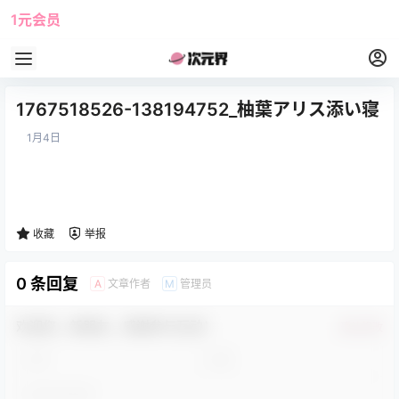
1元会员
使用攻略
角色大全
1767518526-138194752_柚葉アリス添い寝
1月4日
收藏
举报
0 条回复
文章作者
管理员
A
M
欢迎您，新朋友，感谢参与互动！
确认修改