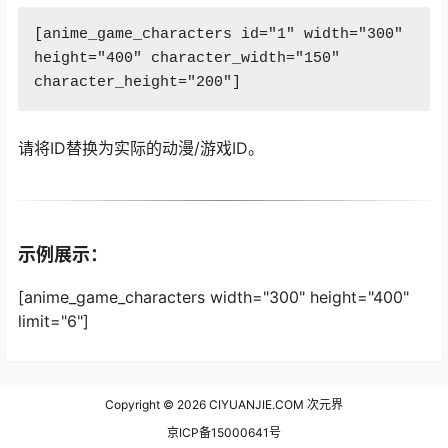
[anime_game_characters id="1" width="300" 
height="400" character_width="150" 
character_height="200"]
请将ID替换为实际的动漫/游戏ID。
示例展示：
[anime_game_characters width="300" height="400"
limit="6"]
Copyright © 2026
CIYUANJIE.COM 次元界
京ICP备15000641号